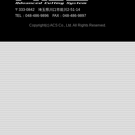
〒333-0842 埼玉県川口市前川2-51-14
TEL：048-486-9896 FAX：048-486-9897
Copyright(c) ACS Co., Ltd. All Rights Reserved.